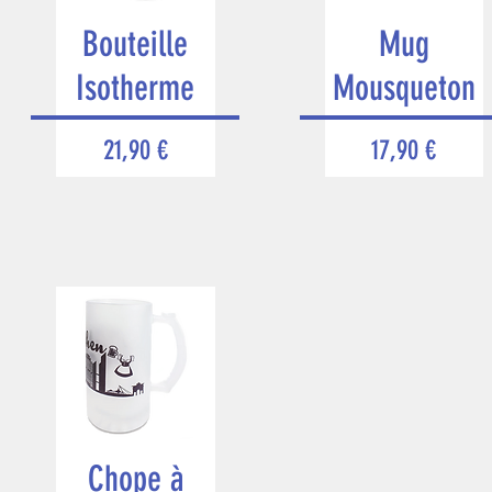
Bouteille
Mug
Isotherme
Mousqueton
Prix
Prix
21,90 €
17,90 €
Chope à