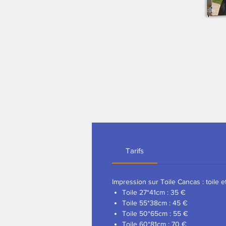
Tarifs
Impression sur Toile Cancas : toile et
Toile 27*41cm : 35 €
Toile 55*38cm : 45 €
Toile 50*65cm : 55 €
Toile 60*81cm : 70 €