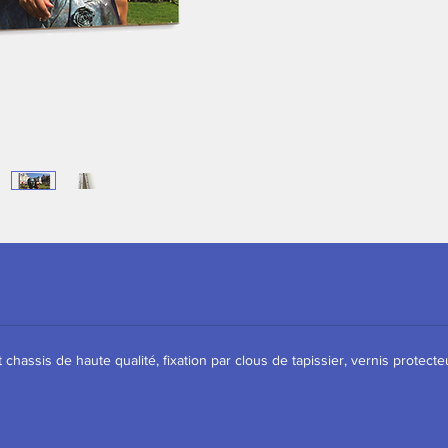
 chassis de haute qualité, fixation par clous de tapissier, vernis protecteu