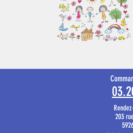
Comman
03.2
Rendez
203 ru
592